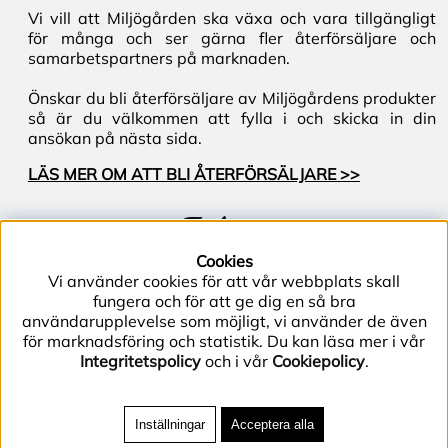
Vi vill att Miljögården ska växa och vara tillgängligt
för många och ser gärna fler återförsäljare och
samarbetspartners på marknaden.
Önskar du bli återförsäljare av Miljögårdens produkter
så är du välkommen att fylla i och skicka in din
ansökan på nästa sida.
LÄS MER OM ATT BLI ÅTERFÖRSÄLJARE >>
Följ oss
Cookies
Vi använder cookies för att vår webbplats skall
fungera och för att ge dig en så bra
användarupplevelse som möjligt, vi använder de även
för marknadsföring och statistik. Du kan läsa mer i vår
Integritetspolicy
och i vår
Cookiepolicy
.
Telefon (+46) 40–40 86 40 | E-post
info@miljogarden.com
| Bolagsgatan 2, 233 51
Inställningar
Acceptera alla
Svedala