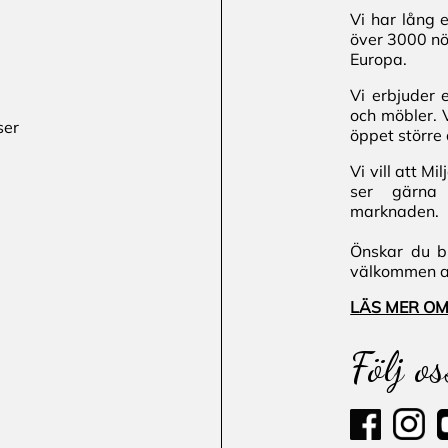
Vi har lång 
över 3000 nö
Europa.
Vi erbjuder 
och möbler. 
ser
öppet större 
Vi vill att M
ser gärna 
marknaden.
Önskar du bl
välkommen att
LÄS MER OM
Följ os