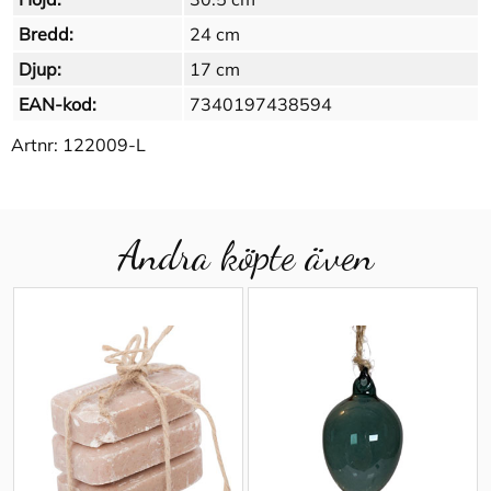
Bredd:
24 cm
Djup:
17 cm
EAN-kod:
7340197438594
Artnr:
122009-L
Andra köpte även