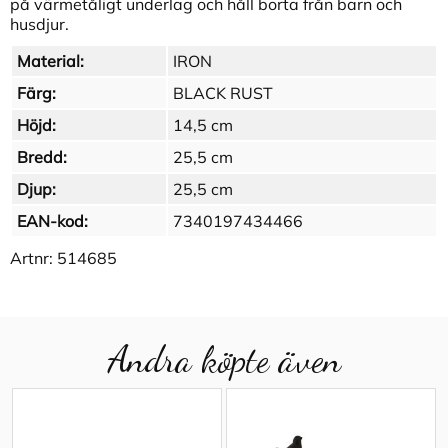
på värmetåligt underlag och håll borta från barn och
husdjur.
Material:
IRON
Färg:
BLACK RUST
Höjd:
14,5 cm
Bredd:
25,5 cm
Djup:
25,5 cm
EAN-kod:
7340197434466
Artnr:
514685
Andra köpte även