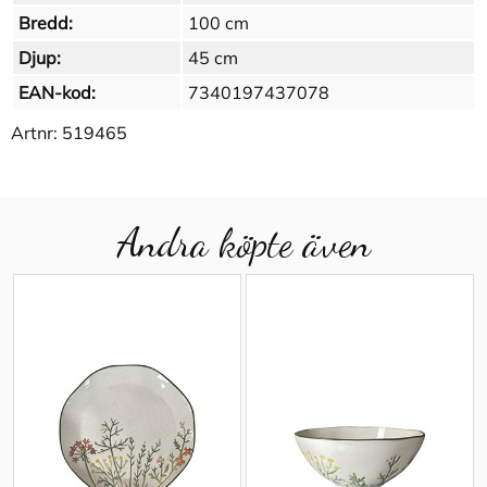
Bredd:
100 cm
Djup:
45 cm
EAN-kod:
7340197437078
Artnr:
519465
Andra köpte även