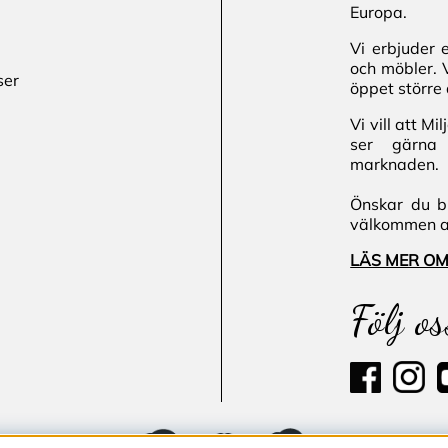
Europa.
Vi erbjuder 
och möbler. 
ser
öppet större 
Vi vill att M
ser gärna 
marknaden.
Önskar du bl
välkommen att
LÄS MER OM
Följ os