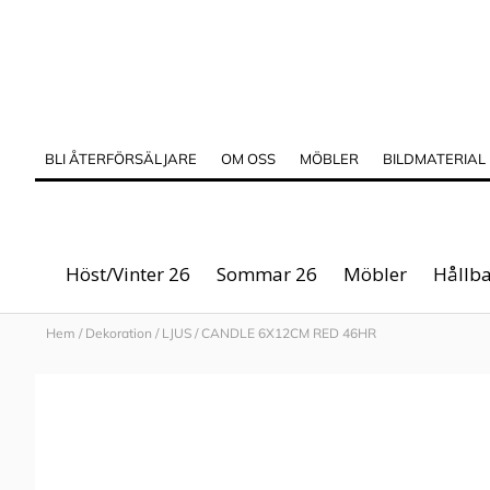
BLI ÅTERFÖRSÄLJARE
OM OSS
MÖBLER
BILDMATERIAL
Höst/Vinter 26
Sommar 26
Möbler
Hållba
Hem
/
Dekoration
/
LJUS
/
CANDLE 6X12CM RED 46HR