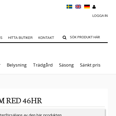
LOGGA IN
SS
HITTA BUTIKER
KONTAKT
r
Belysning
Trädgård
Säsong
Sänkt pris
M RED 46HR
återförsäljare av den här produkten