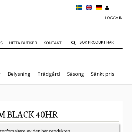
LOGGA IN
SS
HITTA BUTIKER
KONTAKT
r
Belysning
Trädgård
Säsong
Sänkt pris
M BLACK 40HR
återförsäljare av den här produkten