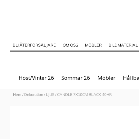
BLI ÅTERFÖRSÄLJARE
OM OSS
MÖBLER
BILDMATERIAL
Höst/Vinter 26
Sommar 26
Möbler
Hållba
Hem
/
Dekoration
/
LJUS
/
CANDLE 7X10CM BLACK 40HR