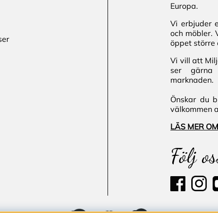
Europa.
Vi erbjuder 
och möbler. 
ser
öppet större 
Vi vill att M
ser gärna 
marknaden.
Önskar du bl
välkommen att
LÄS MER OM
Följ os