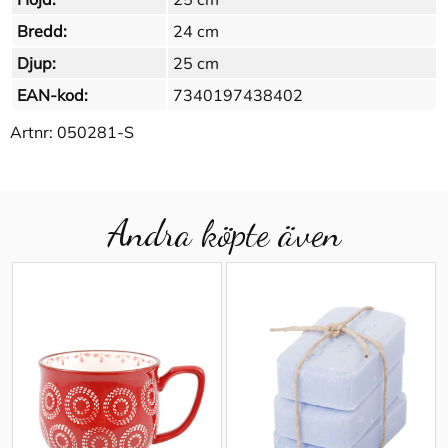
Bredd:
24 cm
Djup:
25 cm
EAN-kod:
7340197438402
Artnr:
050281-S
Andra köpte även