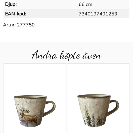
Djup:
66 cm
EAN-kod:
7340197401253
Artnr:
277750
Andra köpte även