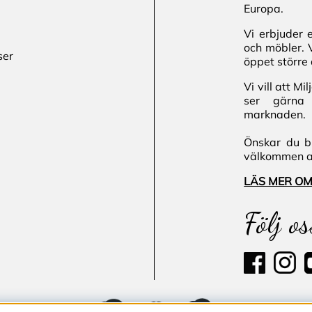
Europa.
Vi erbjuder 
och möbler. 
ser
öppet större 
Vi vill att M
ser gärna 
marknaden.
Önskar du bl
välkommen att
LÄS MER OM
Följ os