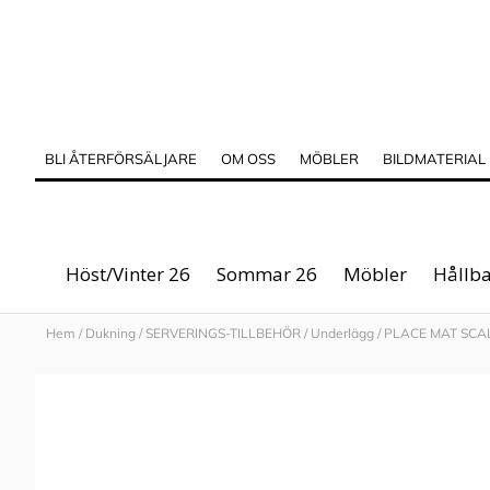
BLI ÅTERFÖRSÄLJARE
OM OSS
MÖBLER
BILDMATERIAL
Höst/Vinter 26
Sommar 26
Möbler
Hållba
Hem
/
Dukning
/
SERVERINGS-TILLBEHÖR
/
Underlägg
/
PLACE MAT SCA