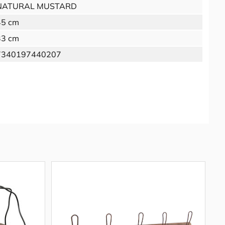
NATURAL MUSTARD
45 cm
33 cm
7340197440207