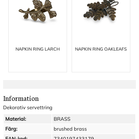
NAPKIN RING LARCH
NAPKIN RING OAKLEAFS
Information
Dekorativ servettring
Material:
BRASS
Färg:
brushed brass
EAN-kod:
7340197433179