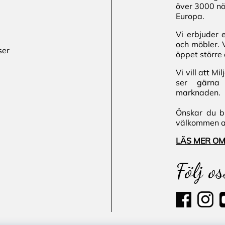
över 3000 nö
Europa.
Vi erbjuder 
och möbler. 
ser
öppet större 
Vi vill att M
ser gärna 
marknaden.
Önskar du bl
välkommen att
LÄS MER OM
Följ os