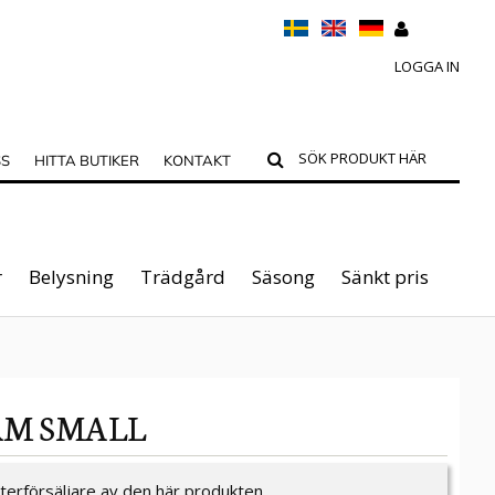
LOGGA IN
SS
HITTA BUTIKER
KONTAKT
r
Belysning
Trädgård
Säsong
Sänkt pris
RM SMALL
återförsäljare av den här produkten