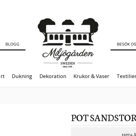
BLOGG
BESÖK O
rt
Dukning
Dekoration
Krukor & Vaser
Textilie
POT SANDSTO
Hitta 