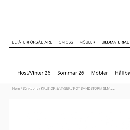
BLI ÅTERFÖRSÄLJARE
OM OSS
MÖBLER
BILDMATERIAL
Höst/Vinter 26
Sommar 26
Möbler
Hållba
Hem
/
Sänkt pris
/
KRUKOR & VASER
/
POT SANDSTORM SMALL