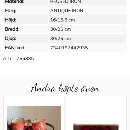
Material:
REUSED IRON
Färg:
ANTIQUE IRON
Höjd:
16/15,5 cm
Bredd:
30/26 cm
Djup:
30/26 cm
EAN-kod:
7340197442935
Artnr:
766885
Andra köpte även