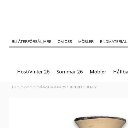
BLI ÅTERFÖRSÄLJARE
OM OSS
MÖBLER
BILDMATERIAL
Höst/Vinter 26
Sommar 26
Möbler
Hållba
Hem
/
Sommar
/
VÅR/SOMMAR 25
/
URN BLUEBERRY