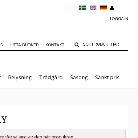
LOGGA IN
SS
HITTA BUTIKER
KONTAKT
r
Belysning
Trädgård
Säsong
Sänkt pris
RY
återförsäljare av den här produkten