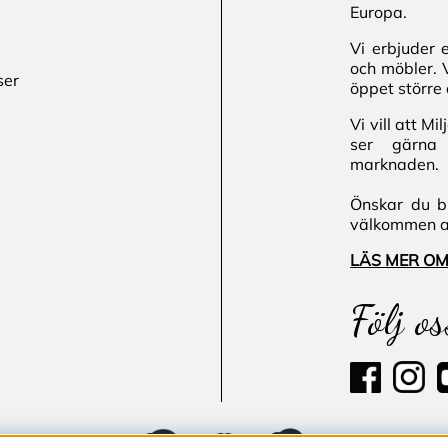
Europa.
Vi erbjuder 
och möbler. 
ser
öppet större 
Vi vill att M
ser gärna 
marknaden.
Önskar du bl
välkommen att
LÄS MER OM
Följ os