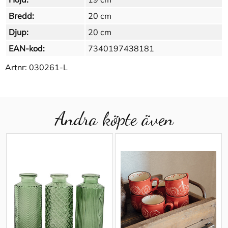
Bredd:
20 cm
Djup:
20 cm
EAN-kod:
7340197438181
Artnr:
030261-L
Andra köpte även