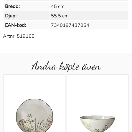
Bredd:
45 cm
Djup:
55.5 cm
EAN-kod:
7340197437054
Artnr:
519165
Andra köpte även