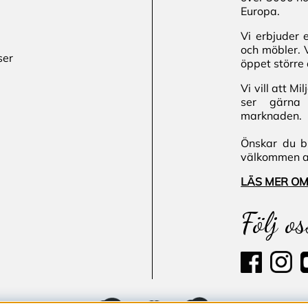
Europa.
Vi erbjuder 
och möbler. 
ser
öppet större 
Vi vill att M
ser gärna 
marknaden.
Önskar du bl
välkommen att
LÄS MER OM
Följ os