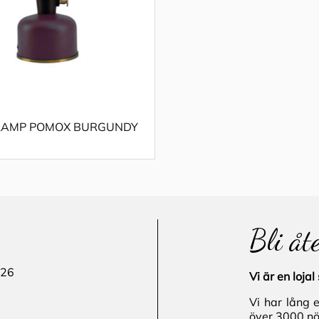
LAMP POMOX BURGUNDY
Bli åt
 26
Vi är en loj
Vi har lång 
över 3000 nö