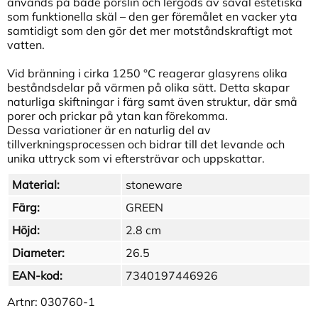
används på både porslin och lergods av såväl estetiska
som funktionella skäl – den ger föremålet en vacker yta
samtidigt som den gör det mer motståndskraftigt mot
vatten.
Vid bränning i cirka 1250 °C reagerar glasyrens olika
beståndsdelar på värmen på olika sätt. Detta skapar
naturliga skiftningar i färg samt även struktur, där små
porer och prickar på ytan kan förekomma.
Dessa variationer är en naturlig del av
tillverkningsprocessen och bidrar till det levande och
unika uttryck som vi eftersträvar och uppskattar.
Material:
stoneware
Färg:
GREEN
Höjd:
2.8 cm
Diameter:
26.5
EAN-kod:
7340197446926
Artnr:
030760-1