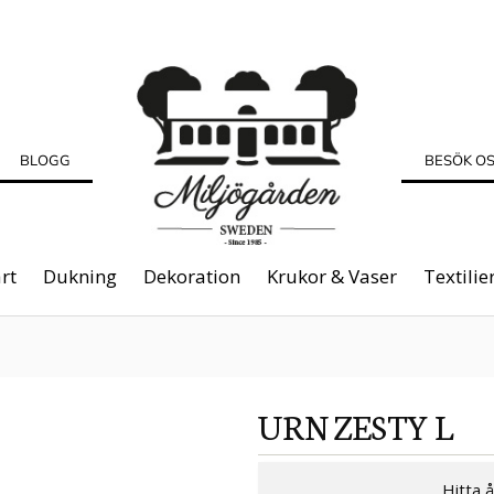
BLOGG
BESÖK O
rt
Dukning
Dekoration
Krukor & Vaser
Textilie
URN ZESTY L
Hitta 