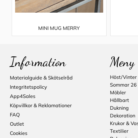
MINI MUG MERRY
Information
Meny
Höst/Vinter
Materialguide & Skötselråd
Sommar 26
Integritetspolicy
Möbler
App4Sales
Hållbart
Köpvillkor & Reklamationer
Dukning
FAQ
Dekoration
Krukor & Va
Outlet
Textilier
Cookies