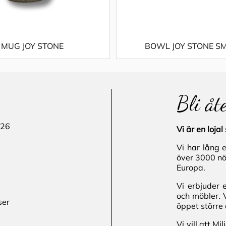
MUG JOY STONE
BOWL JOY STONE S
Bli åt
 26
Vi är en loj
Vi har lång 
över 3000 nö
Europa.
Vi erbjuder 
och möbler. 
ser
öppet större 
Vi vill att M