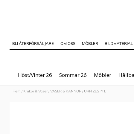
BLI ÅTERFÖRSÄLJARE
OM OSS
MÖBLER
BILDMATERIAL
Höst/Vinter 26
Sommar 26
Möbler
Hållba
Hem
/
Krukor & Vaser
/
VASER & KANNOR
/
URN ZESTY L