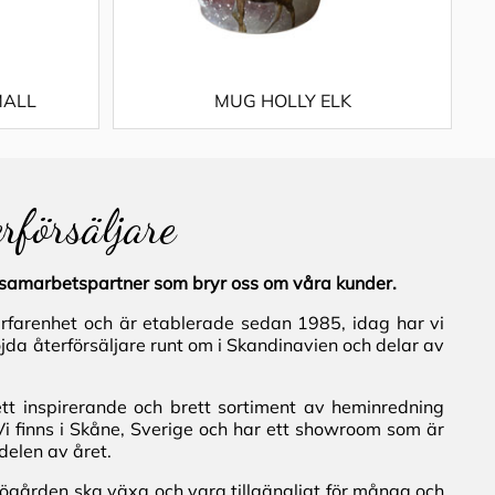
MALL
MUG HOLLY ELK
erförsäljare
al samarbetspartner som bryr oss om våra kunder.
erfarenhet och är etablerade sedan 1985, idag har vi
jda återförsäljare runt om i Skandinavien och delar av
ett inspirerande och brett sortiment av heminredning
Vi finns i Skåne, Sverige och har ett showroom som är
delen av året.
iljögården ska växa och vara tillgängligt för många och