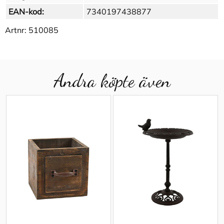
EAN-kod:
7340197438877
Artnr:
510085
Andra köpte även