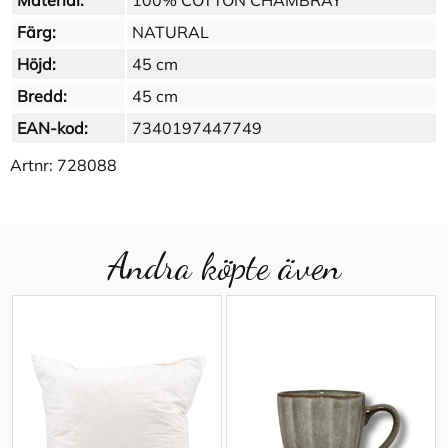
Material:
100% COTTON CHAMBRAY
Färg:
NATURAL
Höjd:
45 cm
Bredd:
45 cm
EAN-kod:
7340197447749
Artnr:
728088
Andra köpte även