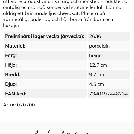
att varje produkt är unik i färg och mönster. Produkten är
ömtålig och kan gå sönder vid stötar eller fall. Lämna
aldrig ett brinnande ljus obevakat. Placera på
värmetåligt underlag och håll borta från barn och
husdjur.
Preliminärt i lager vecka (år/vecka):
2636
Material:
porcelain
Färg:
beige
Höjd:
12.7 cm
Bredd:
9.7 cm
Djup:
4.5 cm
EAN-kod:
7340197448234
Artnr:
070700