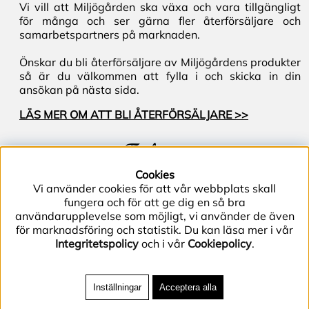
Vi vill att Miljögården ska växa och vara tillgängligt
för många och ser gärna fler återförsäljare och
samarbetspartners på marknaden.
Önskar du bli återförsäljare av Miljögårdens produkter
så är du välkommen att fylla i och skicka in din
ansökan på nästa sida.
LÄS MER OM ATT BLI ÅTERFÖRSÄLJARE >>
Följ oss
Cookies
Vi använder cookies för att vår webbplats skall
fungera och för att ge dig en så bra
användarupplevelse som möjligt, vi använder de även
för marknadsföring och statistik. Du kan läsa mer i vår
Integritetspolicy
och i vår
Cookiepolicy
.
Telefon (+46) 40–40 86 40 | E-post
info@miljogarden.com
| Bolagsgatan 2, 233 51
Inställningar
Acceptera alla
Svedala