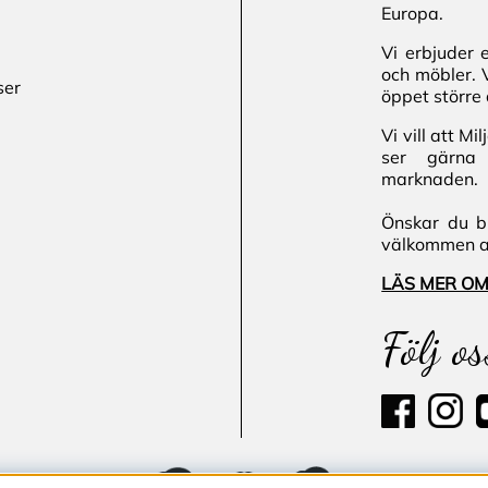
Europa.
Vi erbjuder 
och möbler. 
ser
öppet större 
Vi vill att M
ser gärna 
marknaden.
Önskar du bl
välkommen att
LÄS MER OM
Följ os