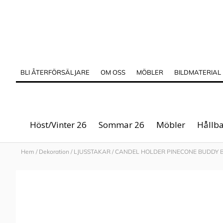
BLI ÅTERFÖRSÄLJARE
OM OSS
MÖBLER
BILDMATERIAL
Höst/Vinter 26
Sommar 26
Möbler
Hållba
Hem
/
Dekoration
/
LJUSSTAKAR
/
CANDEL HOLDER PINECONE BUDDY B