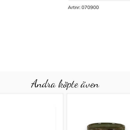
Artnr:
070900
Andra köpte även