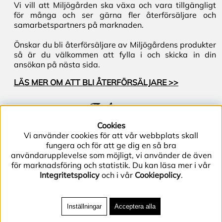
Vi vill att Miljögården ska växa och vara tillgängligt
för många och ser gärna fler återförsäljare och
samarbetspartners på marknaden.
Önskar du bli återförsäljare av Miljögårdens produkter
så är du välkommen att fylla i och skicka in din
ansökan på nästa sida.
LÄS MER OM ATT BLI ÅTERFÖRSÄLJARE >>
Följ oss
Cookies
Vi använder cookies för att vår webbplats skall
fungera och för att ge dig en så bra
användarupplevelse som möjligt, vi använder de även
för marknadsföring och statistik. Du kan läsa mer i vår
Integritetspolicy
och i vår
Cookiepolicy
.
Telefon (+46) 40–40 86 40 | E-post
info@miljogarden.com
| Bolagsgatan 2, 233 51
Inställningar
Acceptera alla
Svedala