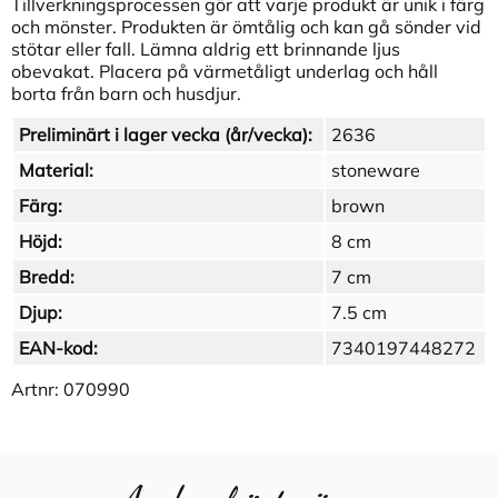
Tillverkningsprocessen gör att varje produkt är unik i färg
och mönster. Produkten är ömtålig och kan gå sönder vid
stötar eller fall. Lämna aldrig ett brinnande ljus
obevakat. Placera på värmetåligt underlag och håll
borta från barn och husdjur.
Preliminärt i lager vecka (år/vecka):
2636
Material:
stoneware
Färg:
brown
Höjd:
8 cm
Bredd:
7 cm
Djup:
7.5 cm
EAN-kod:
7340197448272
Artnr:
070990