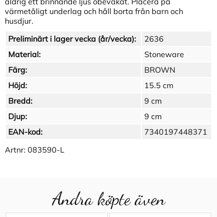
aldrig ett brinnande ljus obevakat. Placera på
värmetåligt underlag och håll borta från barn och
husdjur.
Preliminärt i lager vecka (år/vecka):
2636
Material:
Stoneware
Färg:
BROWN
Höjd:
15.5 cm
Bredd:
9 cm
Djup:
9 cm
EAN-kod:
7340197448371
Artnr:
083590-L
Andra köpte även