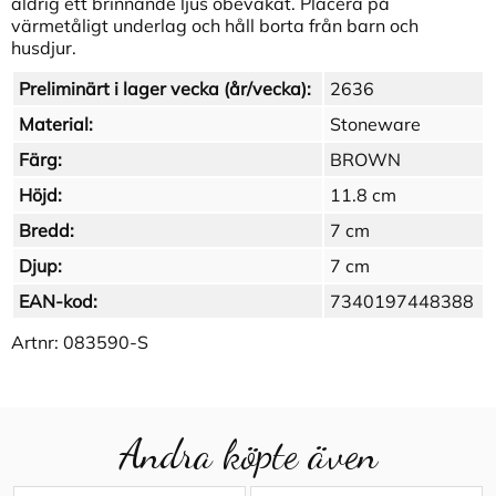
aldrig ett brinnande ljus obevakat. Placera på
värmetåligt underlag och håll borta från barn och
husdjur.
Preliminärt i lager vecka (år/vecka):
2636
Material:
Stoneware
Färg:
BROWN
Höjd:
11.8 cm
Bredd:
7 cm
Djup:
7 cm
EAN-kod:
7340197448388
Artnr:
083590-S
Andra köpte även