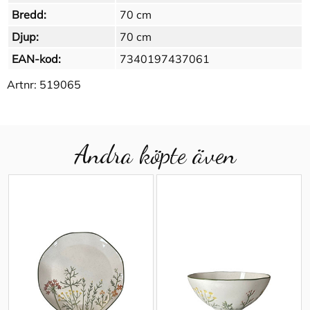
Bredd:
70 cm
Djup:
70 cm
EAN-kod:
7340197437061
Artnr:
519065
Andra köpte även