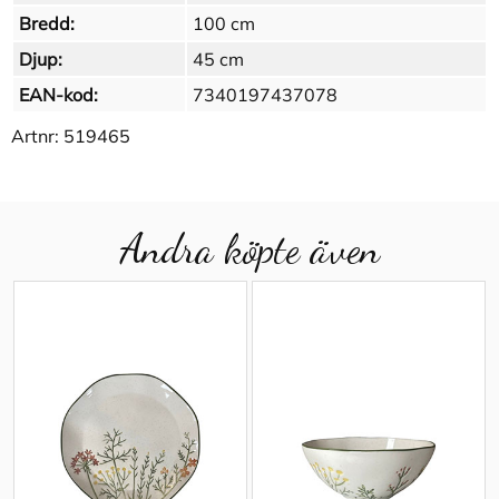
Bredd:
100 cm
Djup:
45 cm
EAN-kod:
7340197437078
Artnr:
519465
Andra köpte även