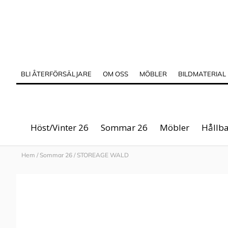
BLI ÅTERFÖRSÄLJARE
OM OSS
MÖBLER
BILDMATERIAL
Höst/Vinter 26
Sommar 26
Möbler
Hållba
Hem
/
Sommar 26
/
STOREAGE WALD