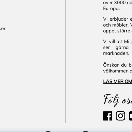
över 3000 nö
Europa.
Vi erbjuder 
och möbler. 
ser
öppet större 
Vi vill att M
ser gärna 
marknaden.
Önskar du bl
välkommen att
LÄS MER OM
Följ os