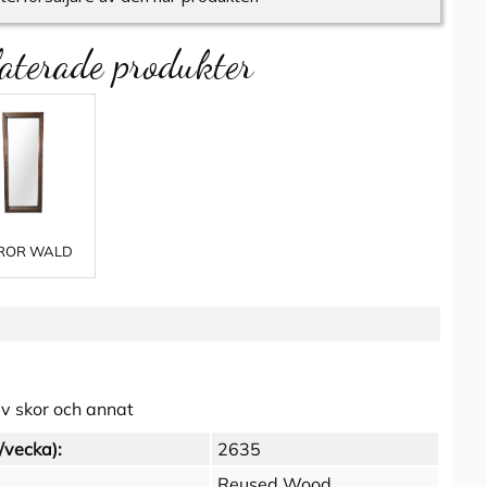
aterade produkter
ROR WALD
av skor och annat
/vecka):
2635
Reused Wood