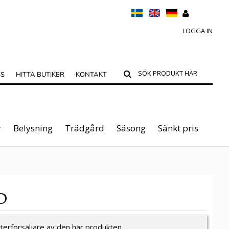
LOGGA IN
SS
HITTA BUTIKER
KONTAKT
r
Belysning
Trädgård
Säsong
Sänkt pris
D
återförsäljare av den här produkten