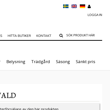
LOGGA IN
SS
HITTA BUTIKER
KONTAKT
r
Belysning
Trädgård
Säsong
Sänkt pris
WALD
återförsäljare av den här produkten