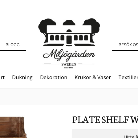
BLOGG
BESÖK O
rt
Dukning
Dekoration
Krukor & Vaser
Textilie
PLATE SHELF 
Hitta 