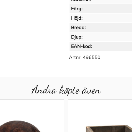
Färg:
Höjd:
Bredd:
Djup:
EAN-kod:
Artnr:
496550
Andra köpte även