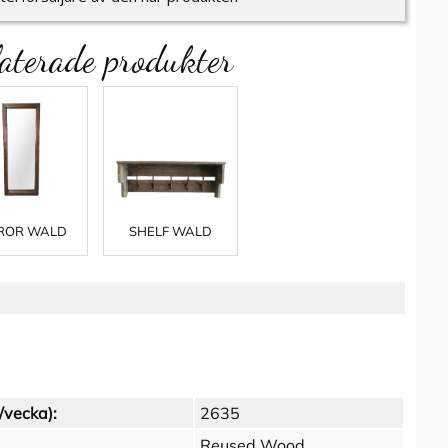
aterade produkter
ROR WALD
SHELF WALD
/vecka):
2635
Reused Wood