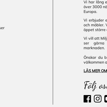
Vi har lång 
över 3000 nö
Europa.
Vi erbjuder 
och möbler. 
ser
öppet större 
Vi vill att M
ser gärna 
marknaden.
Önskar du bl
välkommen att
LÄS MER OM
Följ os