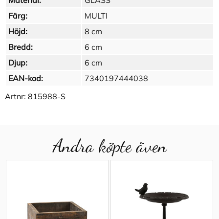
Material:
GLASS
Färg:
MULTI
Höjd:
8 cm
Bredd:
6 cm
Djup:
6 cm
EAN-kod:
7340197444038
Artnr:
815988-S
Andra köpte även