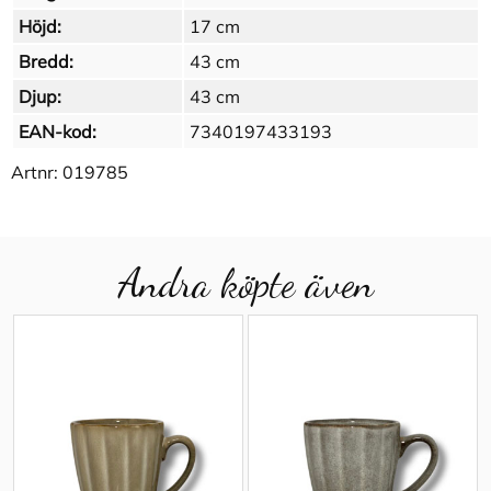
Höjd:
17 cm
Bredd:
43 cm
Djup:
43 cm
EAN-kod:
7340197433193
Artnr:
019785
Andra köpte även