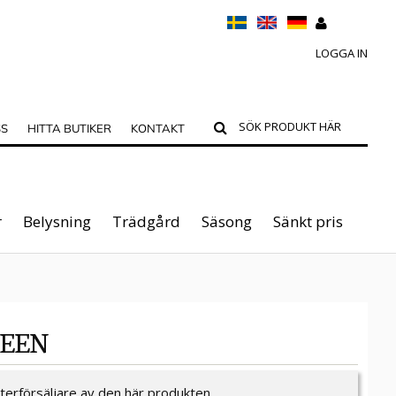
LOGGA IN
SS
HITTA BUTIKER
KONTAKT
r
Belysning
Trädgård
Säsong
Sänkt pris
REEN
återförsäljare av den här produkten