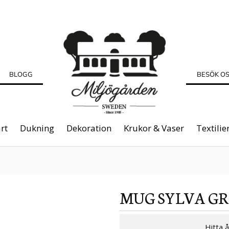
BLOGG
BESÖK O
rt
Dukning
Dekoration
Krukor & Vaser
Textilie
MUG SYLVA G
Hitta 