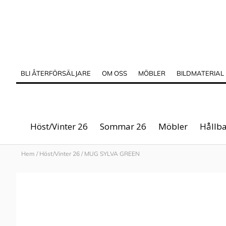
BLI ÅTERFÖRSÄLJARE
OM OSS
MÖBLER
BILDMATERIAL
Höst/Vinter 26
Sommar 26
Möbler
Hållba
Hem
/
Höst/Vinter 26
/
MUG SYLVA GREEN