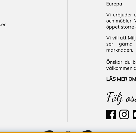
Europa.
Vi erbjuder 
och möbler. 
ser
öppet större 
Vi vill att M
ser gärna 
marknaden.
Önskar du bl
välkommen att
LÄS MER OM
Följ os