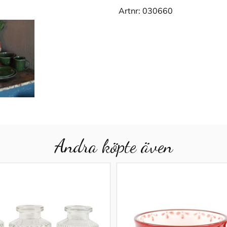
Artnr:
030660
Andra köpte även