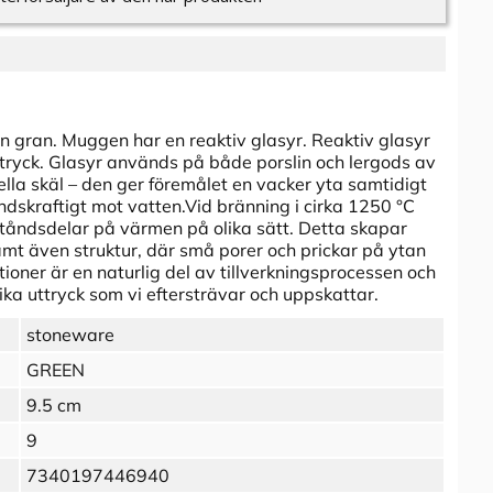
gran. Muggen har en reaktiv glasyr. Reaktiv glasyr
uttryck. Glasyr används på både porslin och lergods av
ella skäl – den ger föremålet en vacker yta samtidigt
dskraftigt mot vatten.Vid bränning i cirka 1250 °C
ståndsdelar på värmen på olika sätt. Detta skapar
samt även struktur, där små porer och prickar på ytan
oner är en naturlig del av tillverkningsprocessen och
nika uttryck som vi eftersträvar och uppskattar.
stoneware
GREEN
9.5 cm
9
7340197446940