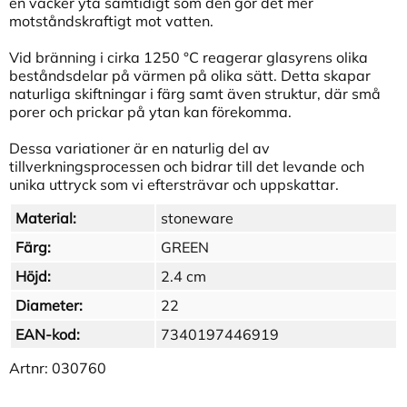
en vacker yta samtidigt som den gör det mer
motståndskraftigt mot vatten.
Vid bränning i cirka 1250 °C reagerar glasyrens olika
beståndsdelar på värmen på olika sätt. Detta skapar
naturliga skiftningar i färg samt även struktur, där små
porer och prickar på ytan kan förekomma.
Dessa variationer är en naturlig del av
tillverkningsprocessen och bidrar till det levande och
unika uttryck som vi eftersträvar och uppskattar.
Material:
stoneware
Färg:
GREEN
Höjd:
2.4 cm
Diameter:
22
EAN-kod:
7340197446919
Artnr:
030760