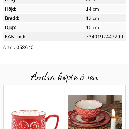
Höjd:
14 cm
Bredd:
12 cm
Djup:
10 cm
EAN-kod:
7340197447299
Artnr:
058640
Andra köpte även