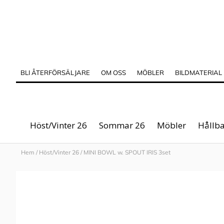
BLI ÅTERFÖRSÄLJARE
OM OSS
MÖBLER
BILDMATERIAL
Höst/Vinter 26
Sommar 26
Möbler
Hållba
Hem
/
Höst/Vinter 26
/
MINI BOWL w. SPOUT IRIS 3set