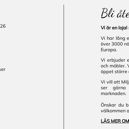
Bli åt
 26
Vi är en loj
Vi har lång 
över 3000 nö
Europa.
Vi erbjuder 
och möbler. 
ser
öppet större 
Vi vill att M
ser gärna 
marknaden.
Önskar du bl
välkommen att
LÄS MER OM