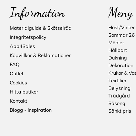
Information
Meny
Höst/Vinter
Materialguide & Skötselråd
Sommar 26
Integritetspolicy
Möbler
App4Sales
Hållbart
Köpvillkor & Reklamationer
Dukning
FAQ
Dekoration
Krukor & Va
Outlet
Textilier
Cookies
Belysning
Hitta butiker
Trädgård
Kontakt
Säsong
Blogg - inspiration
Sänkt pris