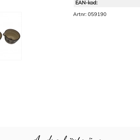
EAN-kod:
Artnr:
059190
Andra köpte även