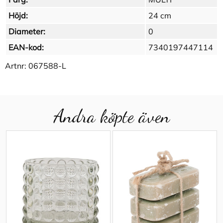
Höjd:
24 cm
Diameter:
0
EAN-kod:
7340197447114
Artnr:
067588-L
Andra köpte även