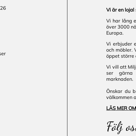
 26
Vi är en loj
Vi har lång 
över 3000 nö
Europa.
Vi erbjuder 
och möbler. 
ser
öppet större 
Vi vill att M
ser gärna 
marknaden.
Önskar du bl
välkommen att
LÄS MER OM
Följ os