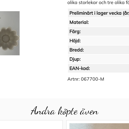
olika storlekar och tre olika f
Preliminärt i lager vecka (år
Material:
Färg:
Höjd:
Bredd:
Djup:
EAN-kod:
Artnr:
067700-M
Andra köpte även