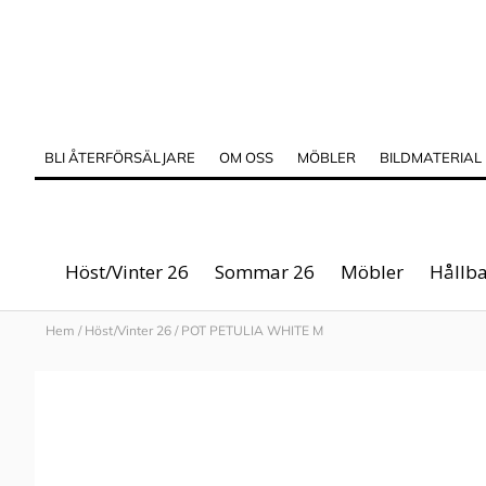
BLI ÅTERFÖRSÄLJARE
OM OSS
MÖBLER
BILDMATERIAL
Höst/Vinter 26
Sommar 26
Möbler
Hållba
Hem
/
Höst/Vinter 26
/
POT PETULIA WHITE M