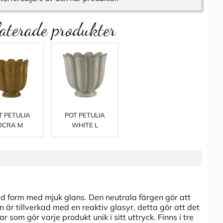
aterade produkter
T PETULIA
POT PETULIA
OCRA M
WHITE L
kad form med mjuk glans. Den neutrala färgen gör att
n är tillverkad med en reaktiv glasyr, detta gör att det
 som gör varje produkt unik i sitt uttryck. Finns i tre