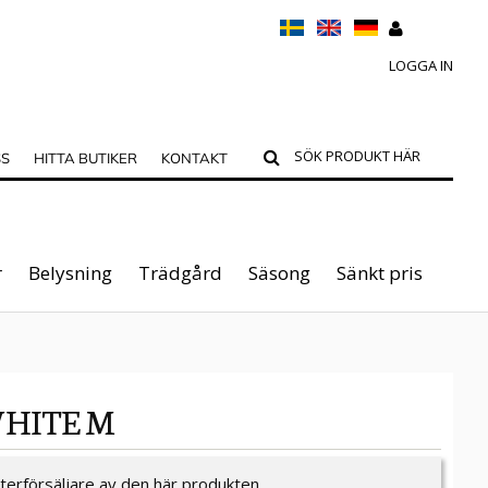
LOGGA IN
SS
HITTA BUTIKER
KONTAKT
r
Belysning
Trädgård
Säsong
Sänkt pris
WHITE M
återförsäljare av den här produkten