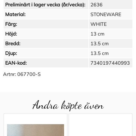
Preliminärt i lager vecka (år/vecka):
2636
Material:
STONEWARE
Färg:
WHITE
Höjd:
13 cm
Bredd:
13.5 cm
Djup:
13.5 cm
EAN-kod:
7340197440993
Artnr:
067700-S
Andra köpte även