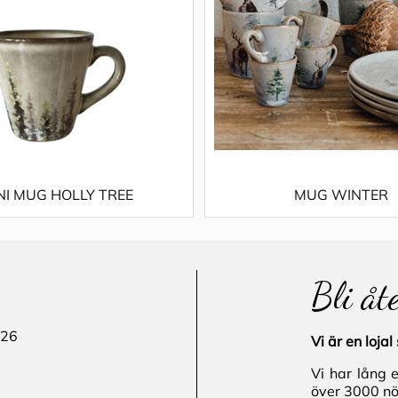
NI MUG HOLLY TREE
MUG WINTER
Bli åt
 26
Vi är en loj
Vi har lång 
över 3000 nö