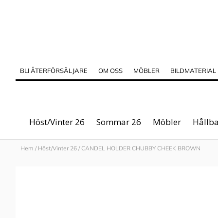
BLI ÅTERFÖRSÄLJARE
OM OSS
MÖBLER
BILDMATERIAL
Höst/Vinter 26
Sommar 26
Möbler
Hållba
Hem
/
Höst/Vinter 26
/
CANDEL HOLDER CHUBBY CHEEK BROWN