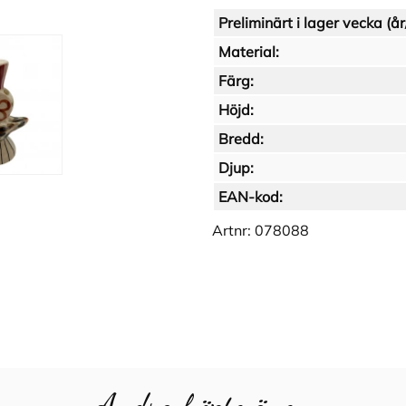
Preliminärt i lager vecka (år
Material:
Färg:
Höjd:
Bredd:
Djup:
EAN-kod:
Artnr:
078088
Andra köpte även