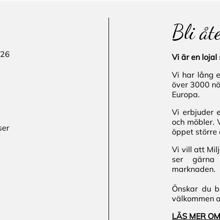
Bli åt
 26
Vi är en loj
Vi har lång 
över 3000 nö
Europa.
Vi erbjuder 
och möbler. 
ser
öppet större 
Vi vill att M
ser gärna 
marknaden.
Önskar du bl
välkommen att
LÄS MER OM