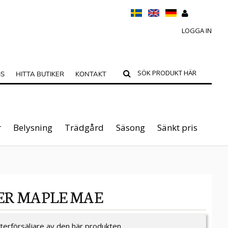
LOGGA IN
SS
HITTA BUTIKER
KONTAKT
r
Belysning
Trädgård
Säsong
Sänkt pris
ER MAPLE MAE
återförsäljare av den här produkten