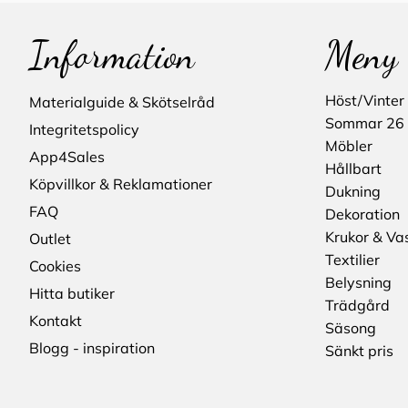
Information
Meny
Höst/Vinter
Materialguide & Skötselråd
Sommar 26
Integritetspolicy
Möbler
App4Sales
Hållbart
Köpvillkor & Reklamationer
Dukning
FAQ
Dekoration
Krukor & Va
Outlet
Textilier
Cookies
Belysning
Hitta butiker
Trädgård
Kontakt
Säsong
Blogg - inspiration
Sänkt pris