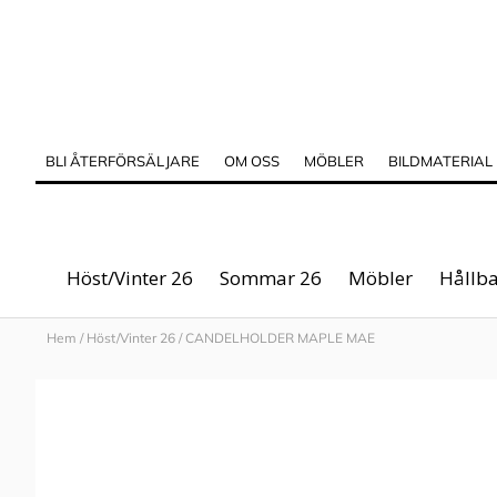
BLI ÅTERFÖRSÄLJARE
OM OSS
MÖBLER
BILDMATERIAL
Höst/Vinter 26
Sommar 26
Möbler
Hållba
Hem
/
Höst/Vinter 26
/
CANDELHOLDER MAPLE MAE