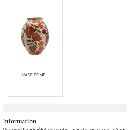
VASE POME L
Information
Vas med handmålat dekorativt mönster av citron, blåbär