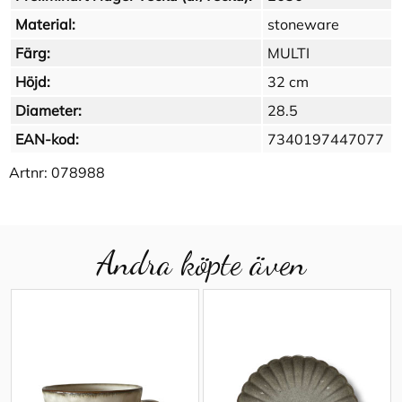
Material:
stoneware
Färg:
MULTI
Höjd:
32 cm
Diameter:
28.5
EAN-kod:
7340197447077
Artnr:
078988
Andra köpte även