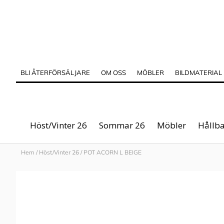
BLI ÅTERFÖRSÄLJARE
OM OSS
MÖBLER
BILDMATERIAL
Höst/Vinter 26
Sommar 26
Möbler
Hållba
Hem
/
Höst/Vinter 26
/
POT ACORN L BEIGE