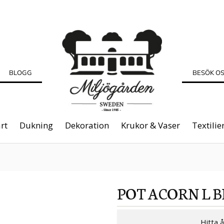
BLOGG
BESÖK O
rt
Dukning
Dekoration
Krukor & Vaser
Textilie
POT ACORN L B
Hitta 