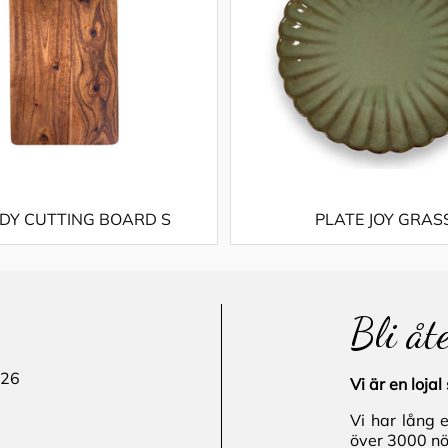
Y CUTTING BOARD S
PLATE JOY GRAS
Bli åt
 26
Vi är en loj
Vi har lång 
över 3000 nö