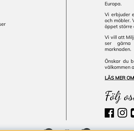
Europa.
Vi erbjuder 
och möbler. 
ser
öppet större 
Vi vill att M
ser gärna 
marknaden.
Önskar du bl
välkommen att
LÄS MER OM
Följ os