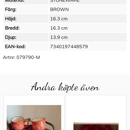
Material:
STONEWARE
Färg:
BROWN
Höjd:
16.3 cm
Bredd:
16.3 cm
Djup:
13.9 cm
EAN-kod:
7340197448579
Artnr:
079790-M
Andra köpte även