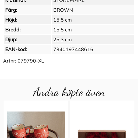
Material:
STONEWARE
Färg:
BROWN
Höjd:
15.5 cm
Bredd:
15.5 cm
Djup:
25.3 cm
EAN-kod:
7340197448616
Artnr:
079790-XL
Andra köpte även