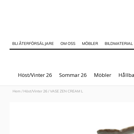
BLI ÅTERFÖRSÄLJARE
OM OSS
MÖBLER
BILDMATERIAL
Höst/Vinter 26
Sommar 26
Möbler
Hållba
Hem
/
Höst/Vinter 26
/
VASE ZEN CREAM L