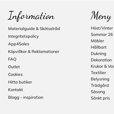
Information
Meny
Höst/Vinter
Materialguide & Skötselråd
Sommar 26
Integritetspolicy
Möbler
App4Sales
Hållbart
Köpvillkor & Reklamationer
Dukning
FAQ
Dekoration
Krukor & Va
Outlet
Textilier
Cookies
Belysning
Hitta butiker
Trädgård
Kontakt
Säsong
Blogg - inspiration
Sänkt pris