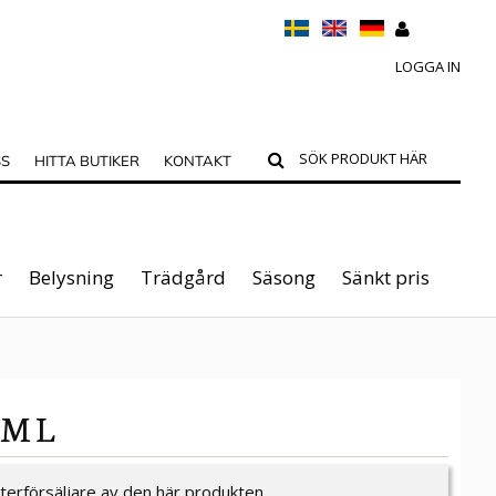
LOGGA IN
SS
HITTA BUTIKER
KONTAKT
r
Belysning
Trädgård
Säsong
Sänkt pris
AM L
återförsäljare av den här produkten