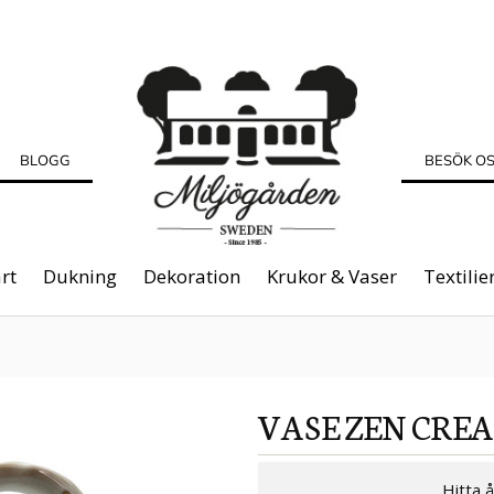
BLOGG
BESÖK O
rt
Dukning
Dekoration
Krukor & Vaser
Textilie
VASE ZEN CRE
Hitta 