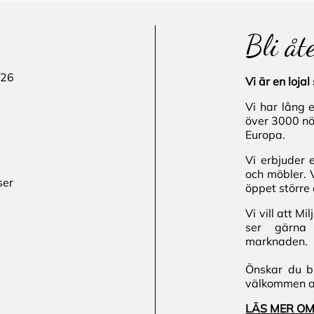
Bli åt
 26
Vi är en loj
Vi har lång 
över 3000 nö
Europa.
Vi erbjuder 
och möbler. 
ser
öppet större 
Vi vill att M
ser gärna 
marknaden.
Önskar du bl
välkommen att
LÄS MER OM