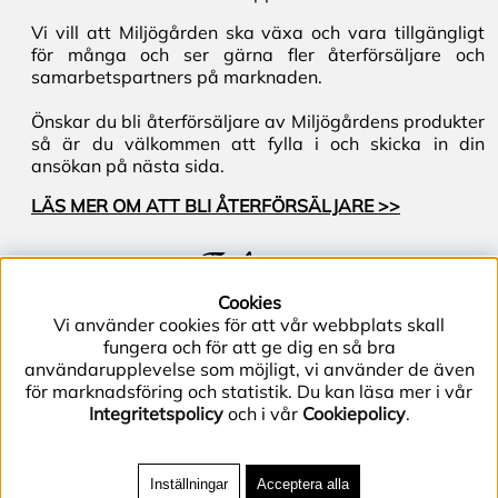
Vi vill att Miljögården ska växa och vara tillgängligt
för många och ser gärna fler återförsäljare och
samarbetspartners på marknaden.
Önskar du bli återförsäljare av Miljögårdens produkter
så är du välkommen att fylla i och skicka in din
ansökan på nästa sida.
LÄS MER OM ATT BLI ÅTERFÖRSÄLJARE >>
Följ oss
Cookies
Vi använder cookies för att vår webbplats skall
fungera och för att ge dig en så bra
användarupplevelse som möjligt, vi använder de även
för marknadsföring och statistik. Du kan läsa mer i vår
Integritetspolicy
och i vår
Cookiepolicy
.
Telefon (+46) 40–40 86 40 | E-post
info@miljogarden.com
| Bolagsgatan 2, 233 51
Inställningar
Acceptera alla