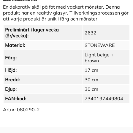
En dekorativ skål på fot med vackert mönster. Denna
produkt har en reaktiv glasyr. Tillverkningsprocessen gör
att varje produkt är unik i färg och mönster.
Preliminärt i lager vecka
2632
(år/vecka):
Material:
STONEWARE
Light beige +
Färg:
brown
Höjd:
17 cm
Bredd:
30 cm
Djup:
30 cm
EAN-kod:
7340197449804
Artnr:
080290-2