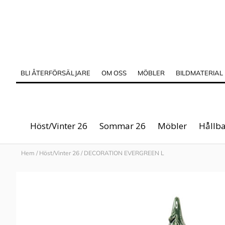
BLI ÅTERFÖRSÄLJARE
OM OSS
MÖBLER
BILDMATERIAL
Höst/Vinter 26
Sommar 26
Möbler
Hållba
Hem
/
Höst/Vinter 26
/
DECORATION EVERGREEN L