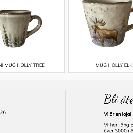
NI MUG HOLLY TREE
MUG HOLLY ELK
Bli åt
 26
Vi är en loj
Vi har lång 
över 3000 nö