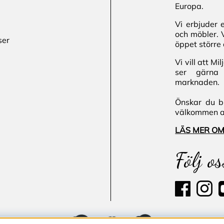
Europa.
Vi erbjuder 
och möbler. 
ser
öppet större 
Vi vill att M
ser gärna 
marknaden.
Önskar du bl
välkommen att
LÄS MER OM
Följ os