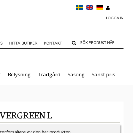
LOGGA IN
SS
HITTA BUTIKER
KONTAKT
r
Belysning
Trädgård
Säsong
Sänkt pris
EVERGREEN L
återförsäljare av den här produkten