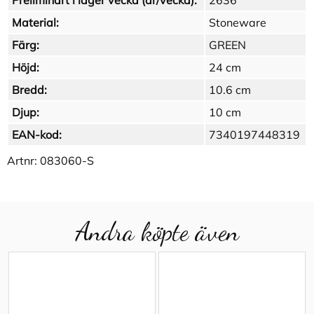
Preliminärt i lager vecka (år/vecka):
2636
Material:
Stoneware
Färg:
GREEN
Höjd:
24 cm
Bredd:
10.6 cm
Djup:
10 cm
EAN-kod:
7340197448319
Artnr:
083060-S
Andra köpte även